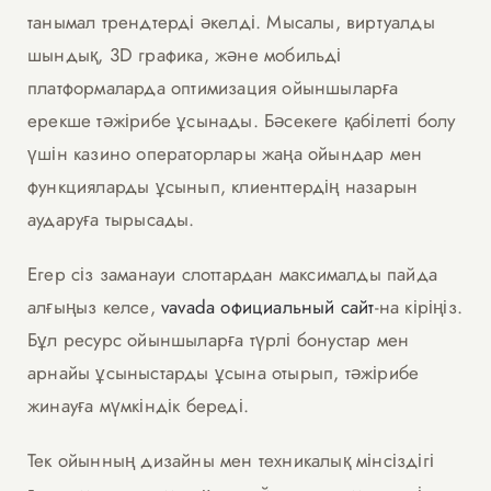
танымал трендтерді әкелді. Мысалы, виртуалды
шындық, 3D графика, және мобильді
платформаларда оптимизация ойыншыларға
ерекше тәжірибе ұсынады. Бәсекеге қабілетті болу
үшін казино операторлары жаңа ойындар мен
функцияларды ұсынып, клиенттердің назарын
аударуға тырысады.
Егер сіз заманауи слоттардан максималды пайда
алғыңыз келсе,
vavada официальный сайт
-на кіріңіз.
Бұл ресурс ойыншыларға түрлі бонустар мен
арнайы ұсыныстарды ұсына отырып, тәжірибе
жинауға мүмкіндік береді.
Тек ойынның дизайны мен техникалық мінсіздігі