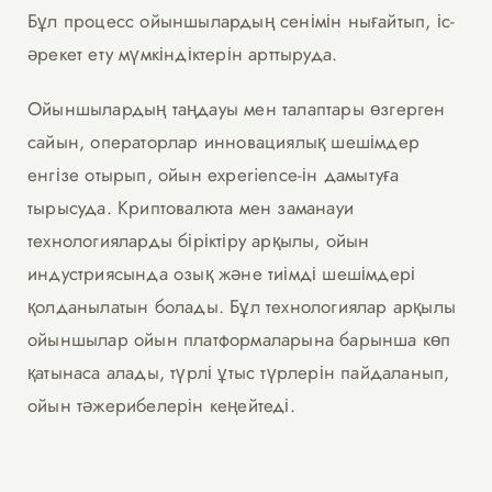
Бұл процесс ойыншылардың сенімін нығайтып, іс-
әрекет ету мүмкіндіктерін арттыруда.
Ойыншылардың таңдауы мен талаптары өзгерген
сайын, операторлар инновациялық шешімдер
енгізе отырып, ойын experience-ін дамытуға
тырысуда. Криптовалюта мен заманауи
технологияларды біріктіру арқылы, ойын
индустриясында озық және тиімді шешімдері
қолданылатын болады. Бұл технологиялар арқылы
ойыншылар ойын платформаларына барынша көп
қатынаса алады, түрлі ұтыс түрлерін пайдаланып,
ойын тәжерибелерін кеңейтеді.