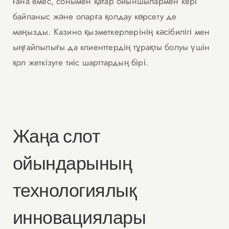
ғана емес, сонымен қатар ойыншылармен кері
байланыс және оларға қолдау көрсету де
маңызды. Казино қызметкерлерінің кәсібилігі мен
ыңғайлылығы да клиенттердің тұрақты болуы үшін
қол жеткізуге тиіс шарттардың бірі.
Жаңа слот
ойындарының
технологиялық
инновациялары