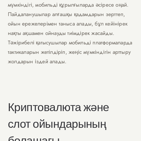
мүмкіндігі, мобильді құрылғыларда әсіресе оңай.
Пайдаланушылар алғашқы қадамдарын зерттеп,
ойын ережелерімен таныса алады, бұл кейінірек
нақты ақшамен ойнауды тиімдірек жасайды.
Тәжірибелі қатысушылар мобильді платформаларда
тактикаларын жетілдіріп, жеңіс мүмкіндігін арттыру
жолдарын іздей алады.
Криптовалюта және
слот ойындарының
болашағы