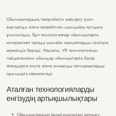
Ойыншылардың тәжірибесін жақсарту үшін
виртуалды және кеңейтілген шындықты қолдану
ұсынылады. Бұл технологиялар ойыншыларға
интерактивті ортада шынайы эмоцияларды сезінуге
мүмкіндік береді. Мысалы, VR технологиясын
пайдаланатын ойындар ойыншыларға басқа
әлемдерге енуге және уникалды тапсырмаларды
орындауға көмектеседі.
Аталған технологияларды
енгізудің артықшылықтары
Ойыншылардың қызығушылығын арттыру;